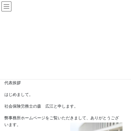
コ
ナ
ン
ビ
テ
ゲ
ン
ー
ツ
シ
へ
ョ
ス
ン
キ
に
事務所案内
ッ
移
プ
動
HOME
事務所案内
代表挨拶
はじめまして。
社会保険労務士の森 広江と申します。
弊事務所ホームページをご覧いただきまして、ありがとうござ
います。