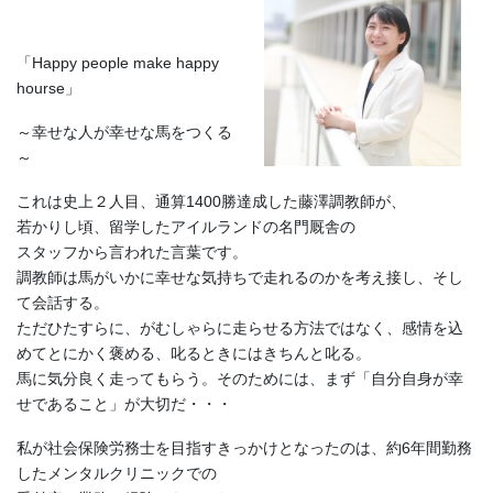
「Happy people make happy
hourse」
～幸せな人が幸せな馬をつくる
～
これは史上２人目、通算1400勝達成した藤澤調教師が、
若かりし頃、留学したアイルランドの名門厩舎の
スタッフから言われた言葉です。
調教師は馬がいかに幸せな気持ちで走れるのかを考え接し、そし
て会話する。
ただひたすらに、がむしゃらに走らせる方法ではなく、感情を込
めてとにかく褒める、叱るときにはきちんと叱る。
馬に気分良く走ってもらう。そのためには、まず「自分自身が幸
せであること」が大切だ・・・
私が社会保険労務士を目指すきっかけとなったのは、約6年間勤務
したメンタルクリニックでの