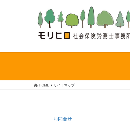
コ
ナ
ン
ビ
テ
ゲ
ン
ー
ツ
シ
へ
ョ
ス
ン
キ
に
ッ
移
プ
動
HOME
サイトマップ
お問合せ