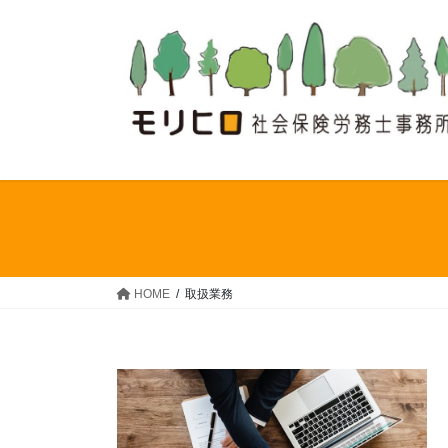
コ
ナ
ン
ビ
テ
ゲ
ン
ー
ツ
シ
へ
ョ
ス
ン
キ
に
ッ
移
プ
動
HOME
取扱業務