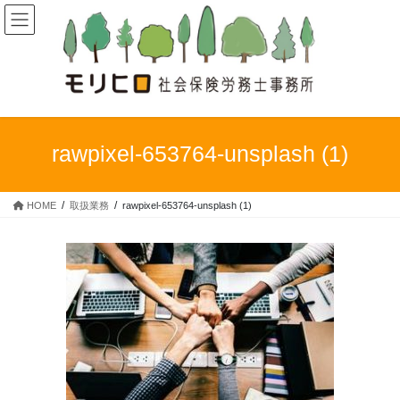
コ
ナ
ン
ビ
テ
ゲ
ン
ー
ツ
シ
へ
ョ
ス
ン
キ
に
rawpixel-653764-unsplash (1)
ッ
移
プ
動
HOME
取扱業務
rawpixel-653764-unsplash (1)