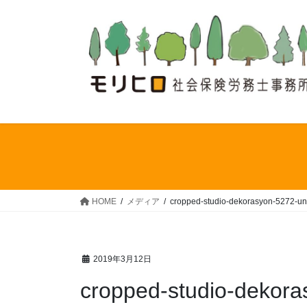
コ
ナ
ン
ビ
テ
ゲ
ン
ー
ツ
シ
へ
ョ
ス
ン
キ
に
ッ
移
プ
動
HOME
メディア
cropped-studio-dekorasyon-5272-un
2019年3月12日
cropped-studio-dekora