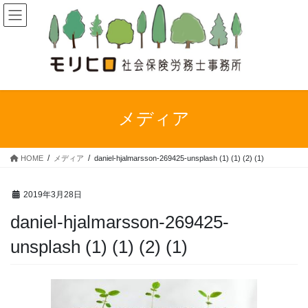
コ
ナ
ン
ビ
テ
ゲ
ン
ー
ツ
シ
へ
ョ
ス
ン
キ
に
メディア
ッ
移
プ
動
HOME
メディア
daniel-hjalmarsson-269425-unsplash (1) (1) (2) (1)
2019年3月28日
daniel-hjalmarsson-269425-
unsplash (1) (1) (2) (1)